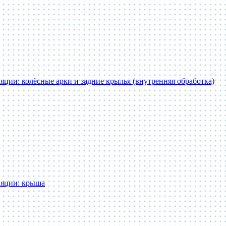
яции: колёсные арки и задние крылья (внутренняя обработка)
ляции: крыша