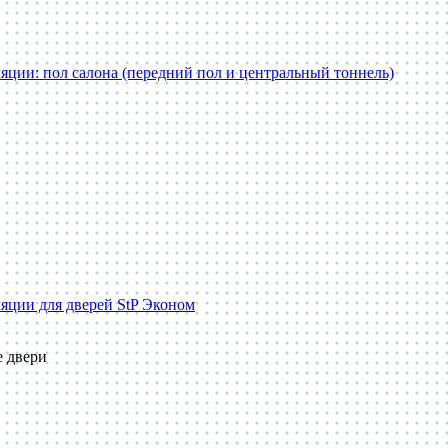
яции: пол салона (передний пол и центральный тоннель)
яции для дверей StP Эконом
е двери