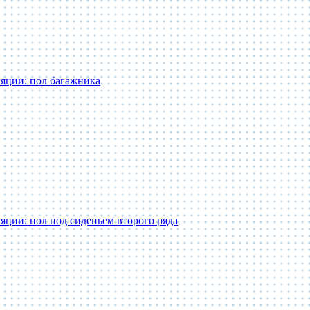
яции: пол багажника
яции: пол под сиденьем второго ряда