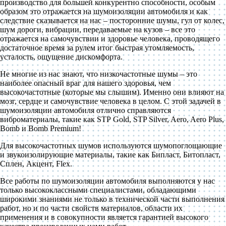
производство для большей конкурентно способности, особым
образом это отражается на шумоизоляции автомобиля и как
следствие сказывается на нас – посторонние шумы, гул от колес,
шум дороги, вибрации, передаваемые на кузов – все это
отражается на самочувствии и здоровье человека, проводящего
достаточное время за рулем итог быстрая утомляемость,
усталость, ощущение дискомфорта.
Не многие из нас знают, что низкочастотные шумы – это
наиболее опасный враг для нашего здоровья, чем
высокочастотные (которые мы слышим). Именно они влияют на
мозг, сердце и самочувствие человека в целом. С этой задачей в
шумоизоляции автомобиля отлично справляются
виброматериалы, такие как
STP
Gold
, STP Silver, Aero, Aero Plus,
Bomb и
Bomb
Premium
!
Для высокочастотных шумов используются шумопоглощающие
и звукоизолирующие материалы, такие как Бипласт, Битопласт,
Сплен, Акцент,
Flex
.
Все работы по шумоизоляции автомобиля выполняются у нас
только высококлассными специалистами, обладающими
широкими знаниями не только в технической части выполнения
работ, но и по части свойств материалов, области их
применения и в совокупности является гарантией высокого