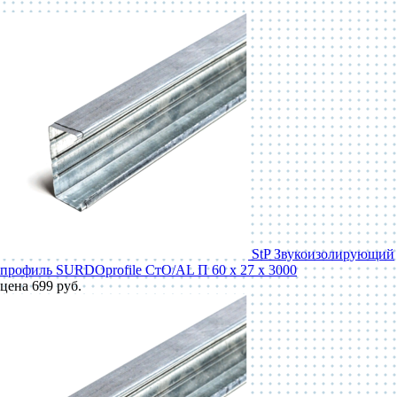
StP Звукоизолирующий
профиль SURDOprofile СтО/AL П 60 x 27 x 3000
цена 699 руб.