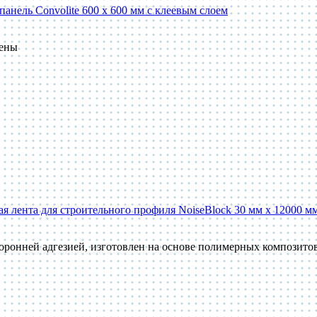
панель Convolite 600 x 600 мм с клеевым слоем
пены
 лента для строительного профиля NoiseBlock 30 мм x 12000 м
оронней адгезией, изготовлен на основе полимерных композит