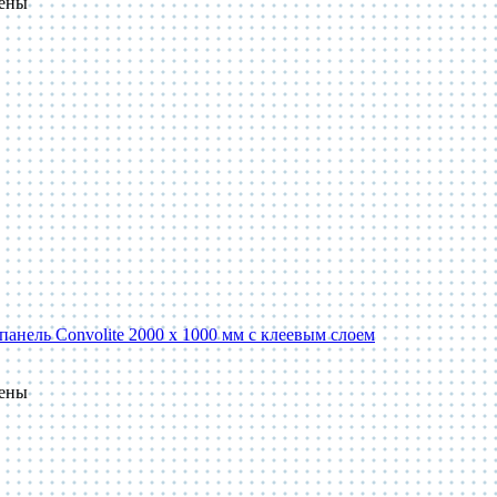
пены
панель Convolite 2000 x 1000 мм с клеевым слоем
пены