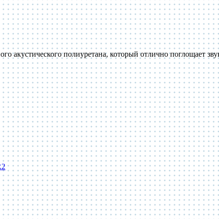
ого акустического полиуретана, который отлично поглощает зв
R2